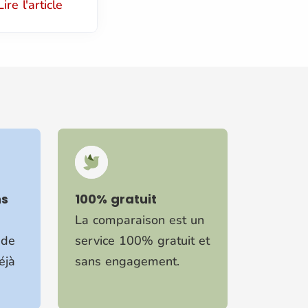
Lire l'article
ns
100% gratuit
La comparaison est un
 de
service 100% gratuit et
éjà
sans engagement.