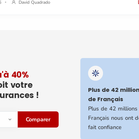
6
David Quadrado
u'à 40%
oit votre
Plus de 42 millio
surances !
de Français
Plus de 42 millions
Français nous ont d
Comparer
fait confiance