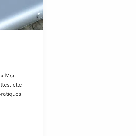
e « Mon
tes, elle
ratiques.