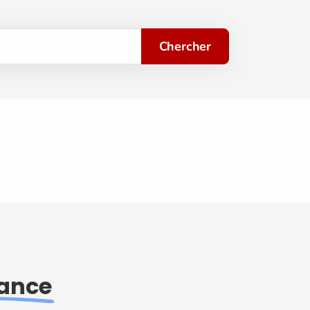
Chercher
rance