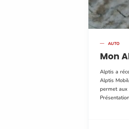
AUTO
Mon Al
Alptis a ré
Alptis Mobil
permet aux 
Présentation