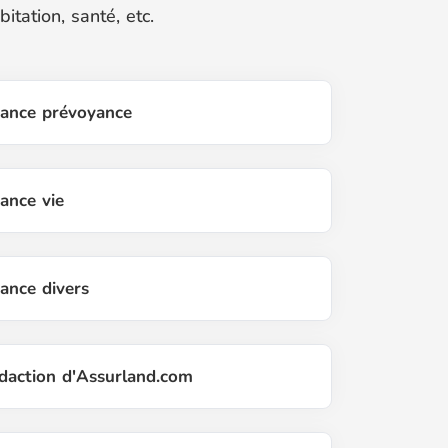
tation, santé, etc.
urance prévoyance
rance vie
rance divers
édaction d'Assurland.com