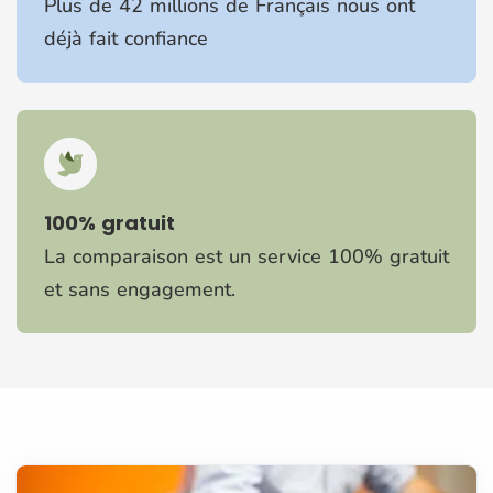
Plus de 42 millions de Français nous ont
déjà fait confiance
100% gratuit
La comparaison est un service 100% gratuit
et sans engagement.