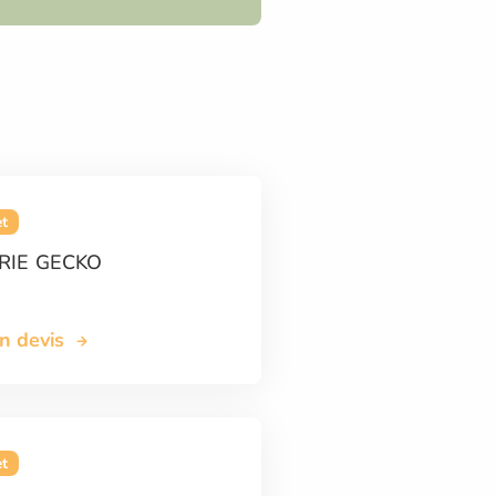
et
RIE GECKO
on devis
et