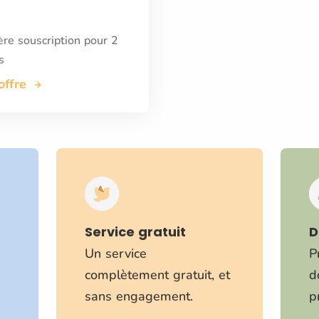
re souscription pour 2
s
'offre
Service gratuit
D
Un service
P
complètement gratuit, et
d
sans engagement.
p