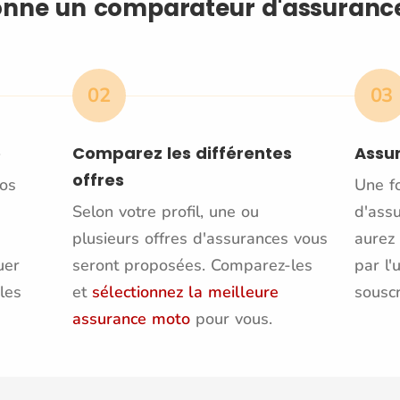
nne un comparateur d'assuranc
02
03
e
Comparez les différentes
Assu
offres
vos
Une f
Selon votre profil, une ou
d'ass
plusieurs offres d'assurances vous
aurez 
uer
seront proposées. Comparez-les
par l'
les
et
sélectionnez la meilleure
sousc
assurance moto
pour vous.