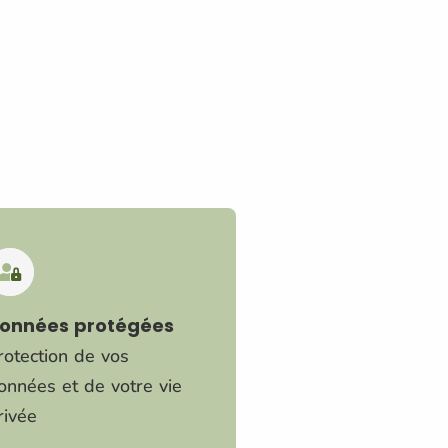
onnées protégées
rotection de vos
onnées et de votre vie
rivée