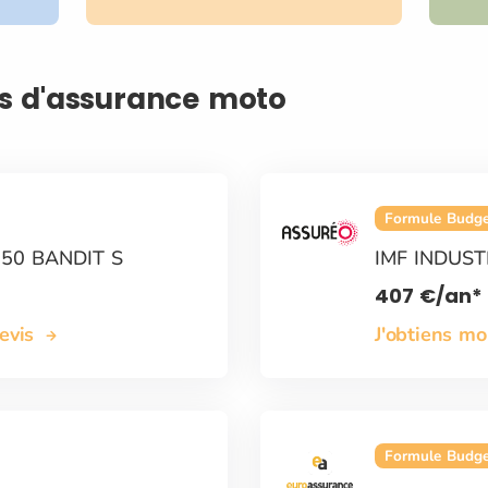
is d'assurance moto
Formule Budg
250 BANDIT S
IMF INDUST
407
€
/an*
devis
J'obtiens m
Formule Budg