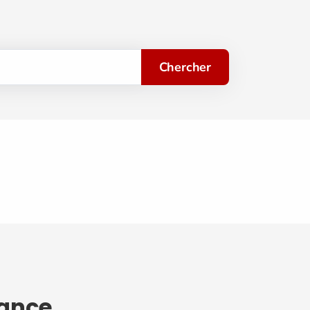
Chercher
rance