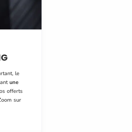
NG
tant, le
sant
une
s offerts
 Zoom sur