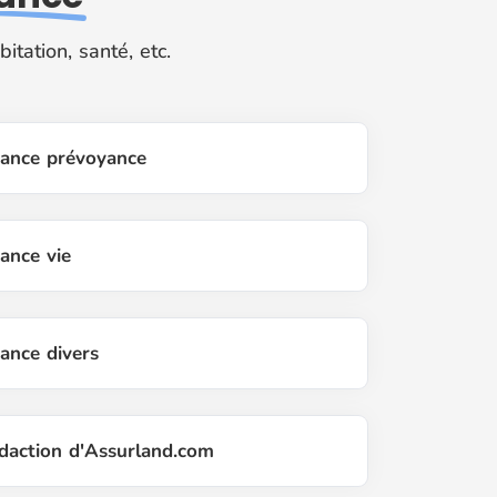
tation, santé, etc.
urance prévoyance
rance vie
rance divers
édaction d'Assurland.com