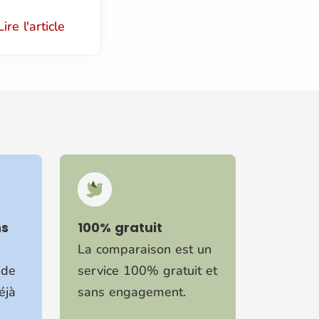
Lire l'article
ns
100% gratuit
La comparaison est un
 de
service 100% gratuit et
éjà
sans engagement.