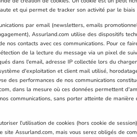
de de création de cookies. Un cookie est un petit fich
naute et qui permet de tracker son activité par le biais
ications par email (newsletters, emails promotionnels
ngagement), Assurland.com utilise des dispositifs tech
de nos contacts avec ces communications. Pour ce fair
détection de la lecture du message via un pixel de suivi,
iqués dans l'email, adresse IP collectée lors du char
 système d'exploitation et client mail utilisé, horodata
alyse des performances de nos communications constitue 
com, dans la mesure où ces données permettent d'amé
 nos communications, sans porter atteinte de manière 
oriser l'utilisation de cookies (hors cookie de session)
r le site Assurland.com, mais vous serez obligés de c