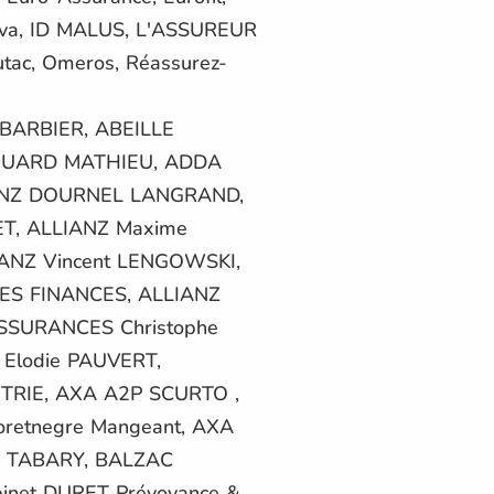
deva, ID MALUS, L'ASSUREUR
tac, Omeros, Réassurez-
BARBIER, ABEILLE
OUARD MATHIEU, ADDA
IANZ DOURNEL LANGRAND,
T, ALLIANZ Maxime
IANZ Vincent LENGOWSKI,
ES FINANCES, ALLIANZ
SSURANCES Christophe
 Elodie PAUVERT,
TRIE, AXA A2P SCURTO ,
retnegre Mangeant, AXA
 TABARY, BALZAC
net DURET Prévoyance &