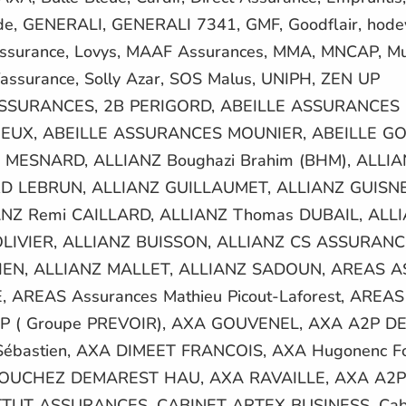
dade, GENERALI, GENERALI 7341, GMF, Goodflair, ho
 Assurance, Lovys, MAAF Assurances, MMA, MNCAP, Mu
lfassurance, Solly Azar, SOS Malus, UNIPH, ZEN UP
A ASSURANCES, 2B PERIGORD, ABEILLE ASSURANCES 
IEUX, ABEILLE ASSURANCES MOUNIER, ABEILLE G
 MESNARD, ALLIANZ Boughazi Brahim (BHM), ALL
 LEBRUN, ALLIANZ GUILLAUMET, ALLIANZ GUISNE
ANZ Remi CAILLARD, ALLIANZ Thomas DUBAIL, ALL
LIVIER, ALLIANZ BUISSON, ALLIANZ CS ASSURANC
EN, ALLIANZ MALLET, ALLIANZ SADOUN, AREAS A
AREAS Assurances Mathieu Picout-Laforest, AREAS
( Groupe PREVOIR), AXA GOUVENEL, AXA A2P DE
bastien, AXA DIMEET FRANCOIS, AXA Hugonenc Fo
LOUCHEZ DEMAREST HAU, AXA RAVAILLE, AXA A2P
TUT ASSURANCES, CABINET ARTEX BUSINESS, Cabi