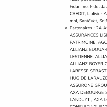
Fidanimo, Fideli
CREDIT, L'olivier
moi, SantéVet, Se
Partenaires : 2
ASSURANCES LIS
PATRIMOINE, AGC
ALLIANZ EDOUARD
LESTIENNE, ALLI
ALLIANZ BOYER O
LABESSE SEBASTI
HUG DE LARAUZE, 
ASSURONE GROUP 
AXA DEBOURGE Sé
LANDUYT , AXA 
CONSULTING, BAT