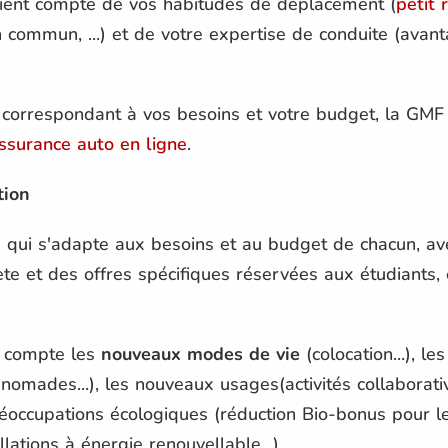
i tient compte de vos habitudes de déplacement (
petit 
commun, ...) et de votre expertise de conduite (avan
e correspondant à vos besoins et votre budget, la G
ssurance auto en ligne
.
tion
qui s'adapte aux besoins et au budget de chacun, av
ète et des offres spécifiques réservées aux étudiants, 
n compte les
nouveaux modes de vie
(colocation...), l
omades...), les nouveaux usages(activités collaborative
 préoccupations écologiques (réduction Bio-bonus pour
lations à énergie renouvellable...).