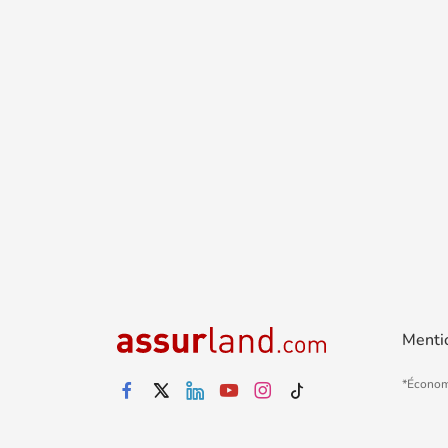
Menti
*Économ