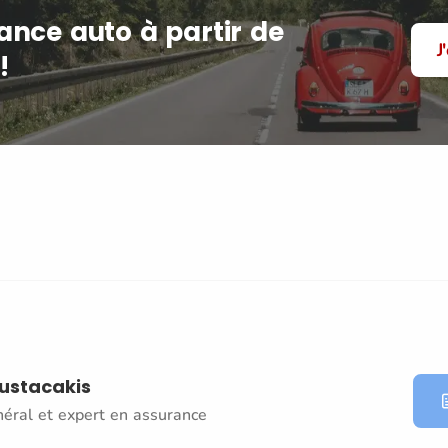
ance auto à partir de
J
!
oustacakis
néral et expert en assurance