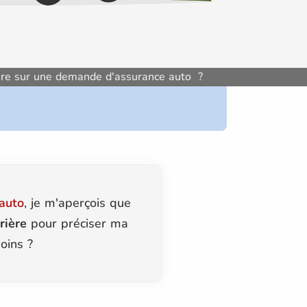
rière sur une demande d'assurance auto ?
auto
, je m'aperçois que
rière
pour préciser ma
oins ?