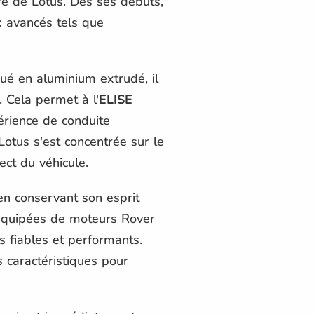
re de Lotus. Dès ses débuts,
x avancés tels que
ué en aluminium extrudé, il
. Cela permet à l'
ELISE
érience de conduite
Lotus s'est concentrée sur le
ct du véhicule.
 en conservant son esprit
équipées de moteurs Rover
s fiables et performants.
s caractéristiques pour