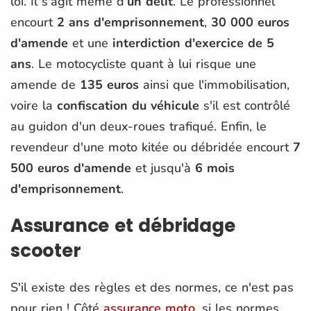
loi. Il s'agit même d'
un délit
. Le professionnel
encourt
2 ans d'emprisonnement
,
30 000 euros
d'amende
et une
interdiction d'exercice de 5
ans
. Le motocycliste quant à lui risque une
amende de
135 euros
ainsi que l'immobilisation,
voire la
confiscation du véhicule
s'il est contrôlé
au guidon d'un deux-roues trafiqué. Enfin, le
revendeur d'une moto kitée ou débridée encourt
7
500 euros d'amende
et jusqu'à
6 mois
d'emprisonnement
.
Assurance et débridage
scooter
S'il existe des règles et des normes, ce n'est pas
pour rien ! Côté
assurance moto
, si les normes