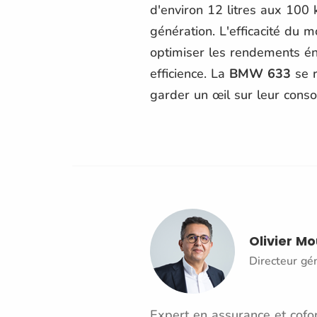
d'environ 12 litres aux 100 
génération. L'efficacité du 
optimiser les rendements éne
efficience. La
BMW 633
se r
garder un œil sur leur cons
Olivier M
Directeur gé
Expert en assurance et cofon