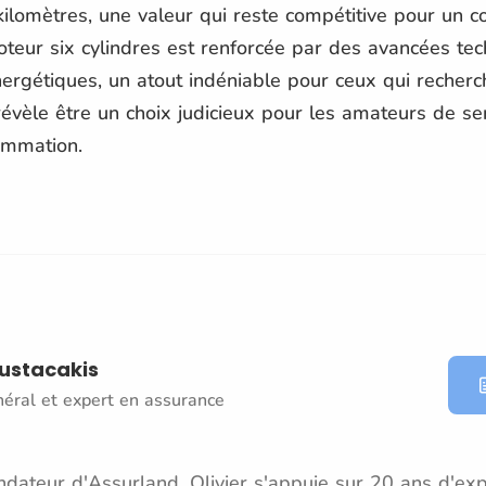
kilomètres, une valeur qui reste compétitive pour un c
moteur six cylindres est renforcée par des avancées te
rgétiques, un atout indéniable pour ceux qui recherch
évèle être un choix judicieux pour les amateurs de se
ommation.
oustacakis
néral et expert en assurance
dateur d'Assurland, Olivier s'appuie sur 20 ans d'exp