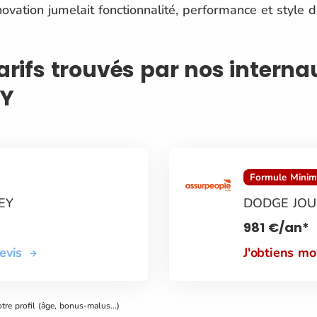
ovation jumelait fonctionnalité, performance et style d
tarifs trouvés par nos intern
Y
Formule Mini
EY
DODGE JOU
981
€
/an*
devis
J'obtiens m
otre profil (âge, bonus-malus...)