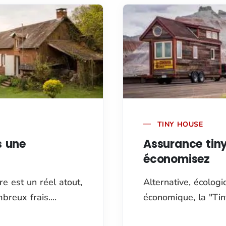
TINY HOUSE
s une
Assurance tin
économisez
re est un réel atout,
Alternative, écologi
eux frais....
économique, la "Tin