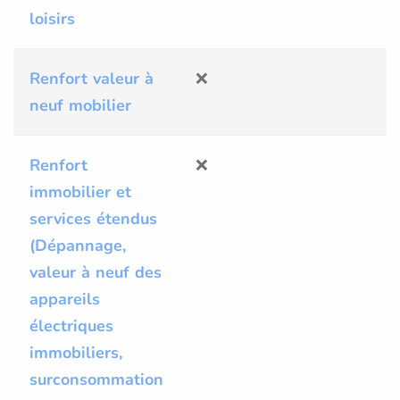
loisirs
Renfort valeur à
❌
❌
neuf mobilier
Renfort
❌
❌
immobilier et
services étendus
(Dépannage,
valeur à neuf des
appareils
électriques
immobiliers,
surconsommation