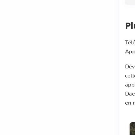
Pl
Tél
Appl
Dév
cett
app
Dae
en 