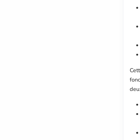
Cet
fon
deu