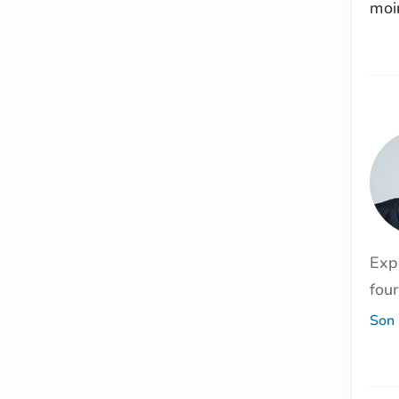
moin
Exp
four
Son 