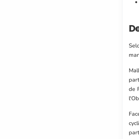
De
Sel
man
Mal
par
de 
l'Ob
Fac
cyc
part