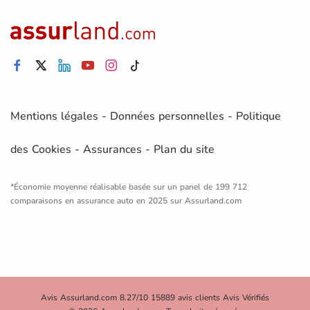
Mentions légales
-
Données personnelles
-
Politique
des Cookies
-
Assurances
-
Plan du site
*Économie moyenne réalisable basée sur un panel de 199 712
comparaisons en assurance auto en 2025 sur Assurland.com
Avis Assurland.com 8.27/10 15889 avis clients Avis Vérifiés