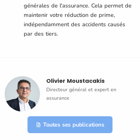
générales de l'assurance. Cela permet de
maintenir votre réduction de prime,
indépendamment des accidents causés
par des tiers.
Olivier Moustacakis
Directeur général et expert en
assurance
Toutes ses publications