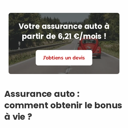
Votre assurance auto à
partir de 6,21 €/mois !
J'obtiens un devis
Assurance auto :
comment obtenir le bonus
à vie ?