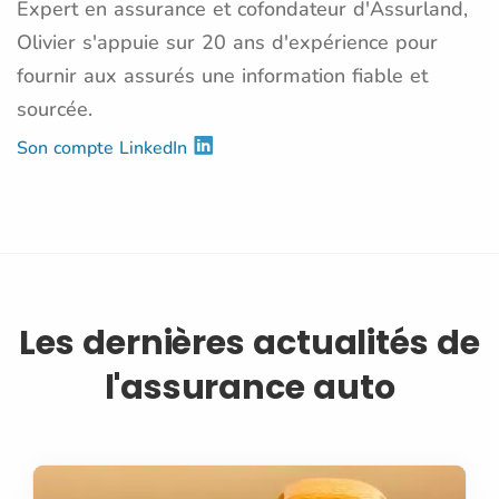
Expert en assurance et cofondateur d'Assurland,
Olivier s'appuie sur 20 ans d'expérience pour
fournir aux assurés une information fiable et
sourcée.
Son compte LinkedIn
Les dernières actualités de
l'assurance auto