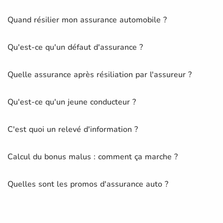
Quand résilier mon assurance automobile ?
Qu'est-ce qu'un défaut d'assurance ?
Quelle assurance après résiliation par l'assureur ?
Qu'est-ce qu'un jeune conducteur ?
C'est quoi un relevé d'information ?
Calcul du bonus malus : comment ça marche ?
Quelles sont les promos d'assurance auto ?