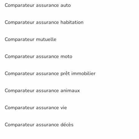
Comparateur assurance auto
Comparateur assurance habitation
Comparateur mutuelle
Comparateur assurance moto
Comparateur assurance prêt immobilier
Comparateur assurance animaux
Comparateur assurance vie
Comparateur assurance décès