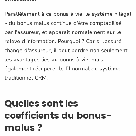
Parallèlement à ce bonus à vie, le système « légal
» du bonus malus continue d'être comptabilisé
par l'assureur, et apparait normalement sur le
relevé d'information. Pourquoi ? Car si l'assuré
change d'assureur, il peut perdre non seulement
les avantages liés au bonus à vie, mais
également récupérer le fil normal du système
traditionnel CRM.
Quelles sont les
coefficients du bonus-
malus ?