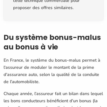
cette technique commerciale pour
proposer des offres similaires.
Du système bonus-malus
au bonus à vie
En France, le système du bonus-malus permet à
l'assureur de moduler le montant de la prime
d'assurance auto, selon la qualité de la conduite
de l'automobiliste.
Chaque année, l'assureur fait un bilan dans lequel
les bons conducteurs bénéficient d'un bonus (la