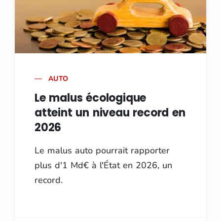
AUTO
Le malus écologique
atteint un niveau record en
2026
Le malus auto pourrait rapporter
plus d'1 Md€ à l'État en 2026, un
record.