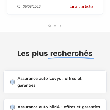
Lire l'article
05/08/2026
Les plus
recherchés
Assurance auto Lovys : offres et
garanties
Assurance auto MMA : offres et garanties