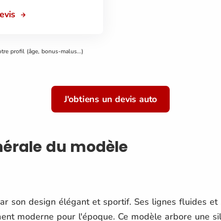
devis
otre profil (âge, bonus-malus...)
J'obtiens un devis auto
nérale du modèle
r son design élégant et sportif. Ses lignes fluides et 
ment moderne pour l'époque. Ce modèle arbore une si