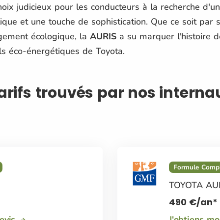
oix judicieux pour les conducteurs à la recherche d'un
tique et une touche de sophistication. Que ce soit par 
gement écologique, la
AURIS
a su marquer l'histoire d
els éco-énergétiques de Toyota.
tarifs trouvés par nos intern
Formule Comp
TOYOTA AU
490
€
/an*
devis
J'obtiens m