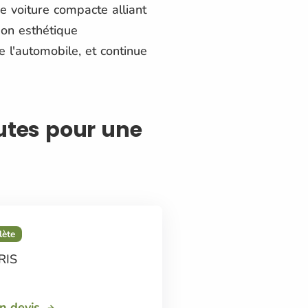
e voiture compacte alliant
son esthétique
e l'automobile, et continue
autes pour une
lète
RIS
on devis