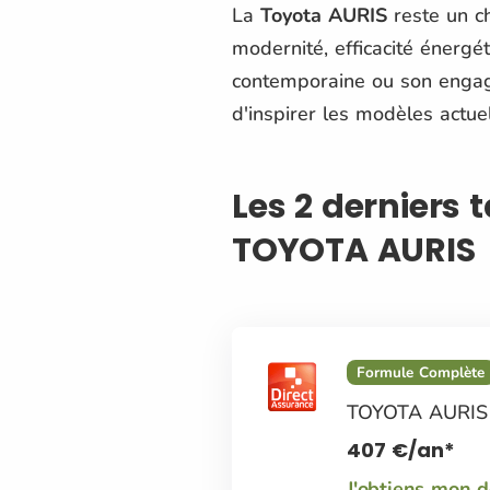
La
Toyota AURIS
reste un ch
modernité, efficacité énergé
contemporaine ou son enga
d'inspirer les modèles actu
Les 2 derniers 
TOYOTA AURIS
Formule Complète
TOYOTA AURIS
407
€
/an*
J'obtiens mon 