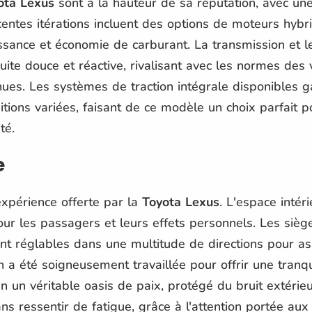
ota Lexus
sont à la hauteur de sa réputation, avec 
écentes itérations incluent des options de moteurs hybr
ssance et économie de carburant. La transmission et l
uite douce et réactive, rivalisant avec les normes des 
ues. Les systèmes de traction intégrale disponibles g
tions variées, faisant de ce modèle un choix parfait p
té.
e
expérience offerte par la
Toyota Lexus
. L'espace intér
 les passagers et leurs effets personnels. Les sièges
ont réglables dans une multitude de directions pour as
n a été soigneusement travaillée pour offrir une tranqui
n un véritable oasis de paix, protégé du bruit extéri
ns ressentir de fatigue, grâce à l'attention portée aux