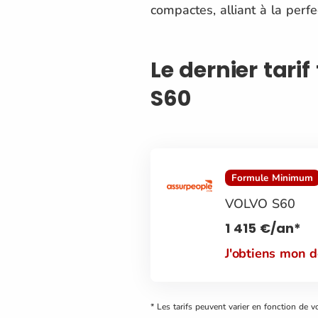
compactes, alliant à la perfe
Le dernier tari
S60
Formule Minimum
VOLVO S60
1 415
€
/an*
J'obtiens mon 
* Les tarifs peuvent varier en fonction de v