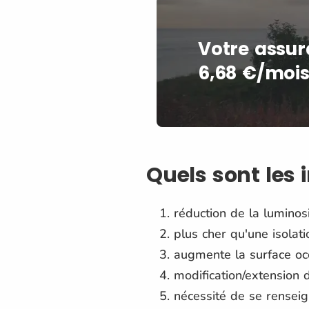
Votre assur
6,68 €/mois
Quels sont les 
réduction de la luminosit
plus cher qu'une isolatio
augmente la surface occ
modification/extension d
nécessité de se rensei