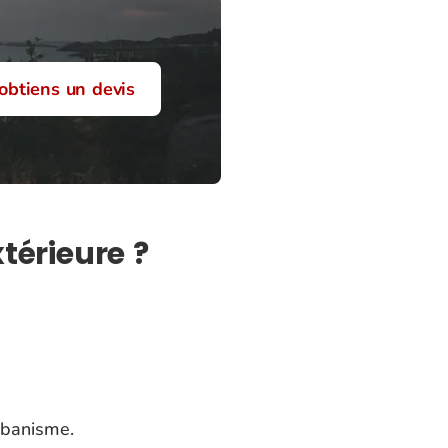
'obtiens un devis
xtérieure ?
rbanisme.