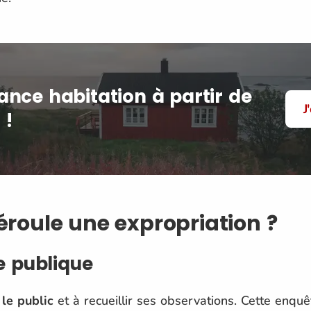
ance habitation à partir de
J
 !
oule une expropriation ?
te publique
 le public
et à recueillir ses observations. Cette en