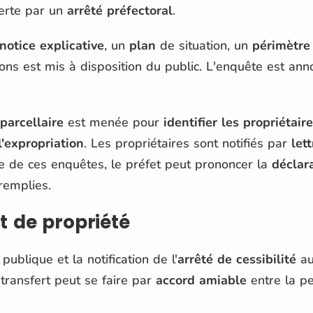
erte par un
arrêté préfectoral
.
notice explicative
, un
plan
de situation, un
périmètre
ons est mis à disposition du public. L'enquête est an
parcellaire
est menée pour
identifier les propriétair
l'expropriation
. Les propriétaires sont notifiés par
let
ue de ces enquêtes, le préfet peut prononcer la
déclara
remplies.
rt de propriété
 publique et la notification de l'
arrêté de cessibilité
au
 transfert peut se faire par
accord amiable
entre la p