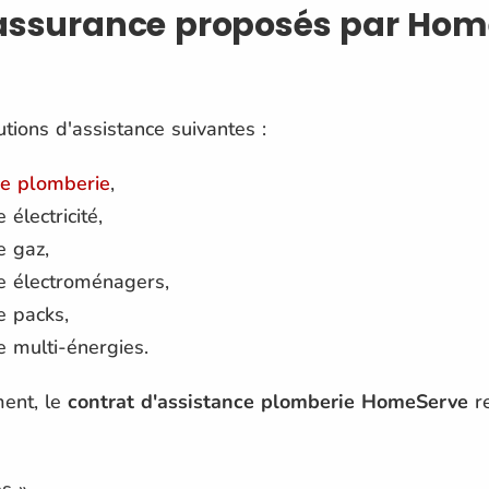
'assurance proposés par Hom
ions d'assistance suivantes :
ce plomberie
,
 électricité,
e gaz,
ce électroménagers,
e packs,
e multi-énergies.
ment, le
contrat d'assistance plomberie HomeServe
re
s »,