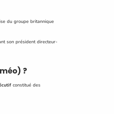
ise du groupe britannique
t son président directeur-
oméo) ?
cutif
constitué des