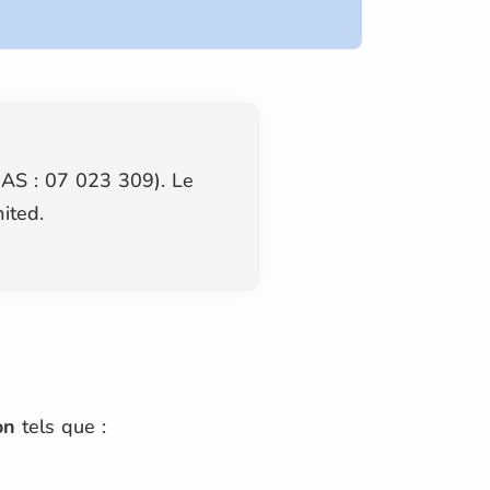
AS : 07 023 309). Le
ited.
on
tels que :