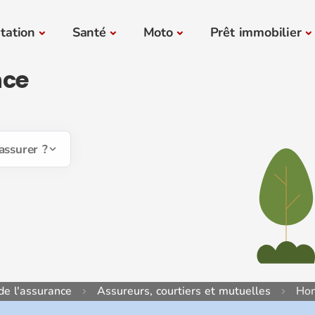
tation
Santé
Moto
Prêt immobilier
nce
assurer ?
de l'assurance
Assureurs, courtiers et mutuelles
Hom