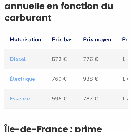
annuelle en fonction du
carburant
Motorisation
Prix bas
Prix moyen
Pri
Diesel
572 €
776 €
1 4
Électrique
760 €
938 €
1 6
Essence
596 €
787 €
1 4
Île-de-France : prime