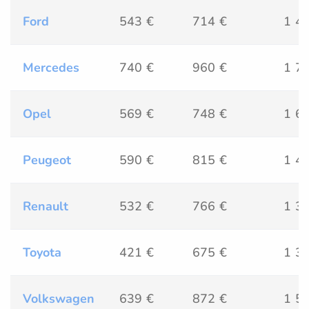
Ford
543 €
714 €
1 4
Mercedes
740 €
960 €
1 7
Opel
569 €
748 €
1 6
Peugeot
590 €
815 €
1 4
Renault
532 €
766 €
1 3
Toyota
421 €
675 €
1 3
Volkswagen
639 €
872 €
1 5