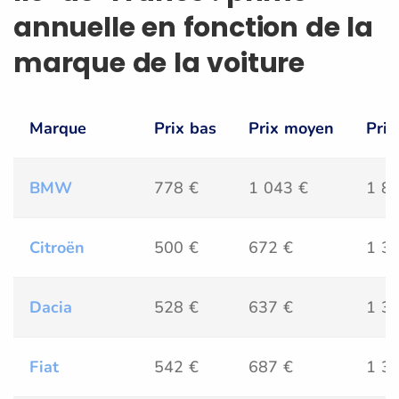
annuelle en fonction de la
marque de la voiture
Marque
Prix bas
Prix moyen
Prix
BMW
778 €
1 043 €
1 8
Citroën
500 €
672 €
1 3
Dacia
528 €
637 €
1 3
Fiat
542 €
687 €
1 3