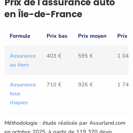
Prix de l'assurance auto
en Île-de-France
Formule
Prix bas
Prix moyen
Prix h
Assurance
403 €
595 €
1 048
au tiers
Assurance
710 €
926 €
1 742
tous
risques
Méthodologie : étude réalisée par Assurland.com
en octobre 2025, à partir de 119 370 devis