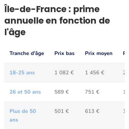
Île-de-France : prime
annuelle en fonction de
l'âge
Tranche d'âge
Prix bas
Prix moyen
Pr
18-25 ans
1 082 €
1 456 €
2 
26 et 50 ans
589 €
751 €
1 
Plus de 50
501 €
613 €
1 
ans