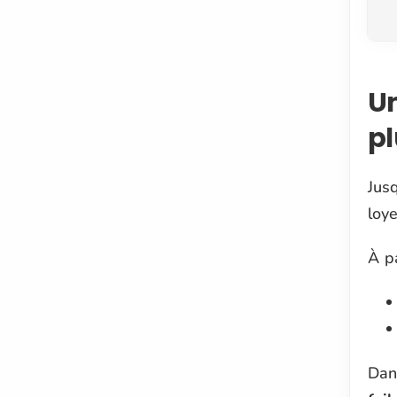
Un
pl
Jusq
loy
À p
Dans