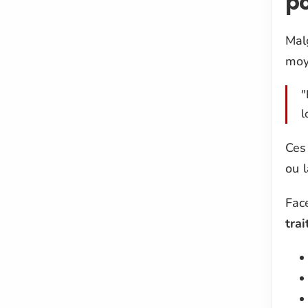
po
Malg
moye
"
l
Ces 
ou l
Face
tra