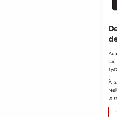
De
de
Aut
ces 
sys
À p
rési
le 
L