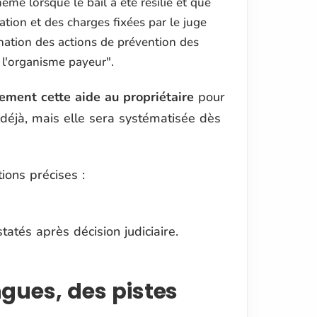
me lorsque le bail a été résilié et que
tion et des charges fixées par le juge
ination des actions de prévention des
 l'organisme payeur
".
ement cette aide au propriétaire
pour
e déjà, mais elle sera systématisée dès
ions précises :
atés après décision judiciaire.
gues, des pistes