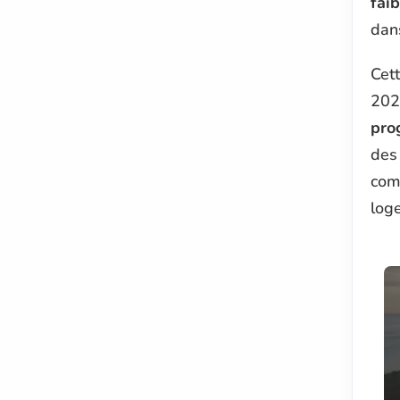
faib
dan
Cet
202
pro
des 
comp
log