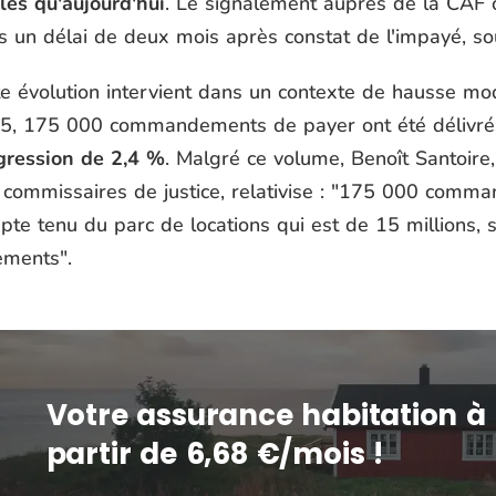
les qu'aujourd'hui
. Le signalement auprès de la CAF 
s un délai de deux mois après constat de l'impayé, so
te évolution intervient dans un contexte de hausse mo
5, 175 000 commandements de payer ont été délivré
gression de 2,4 %
. Malgré ce volume, Benoît Santoire
commissaires de justice, relativise : "
175 000 command
te tenu du parc de locations qui est de 15 millions, s
ements
".
Votre assurance habitation à
partir de 6,68 €/mois !