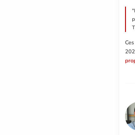
"
p
T
Ces 
202
prop