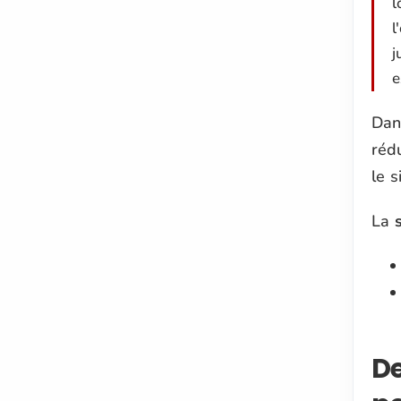
l
l
j
e
Dan
rédu
le 
La
De