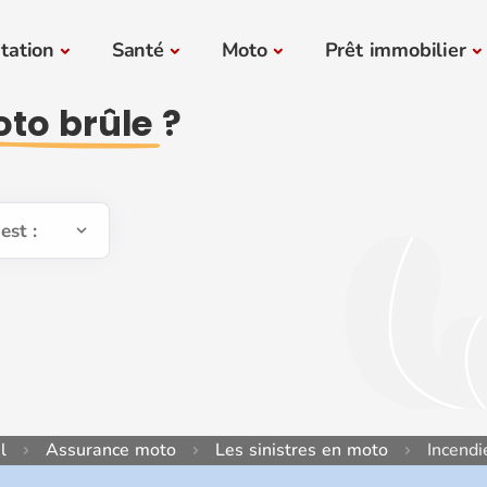
tation
Santé
Moto
Prêt immobilier
to brûle
?
est :
l
Assurance moto
Les sinistres en moto
Incendi