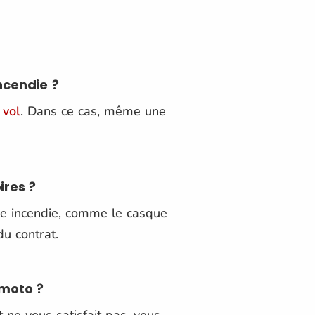
ncendie ?
 vol
. Dans ce cas, même une
ires ?
tie incendie, comme le casque
u contrat.
 moto ?
 ne vous satisfait pas, vous