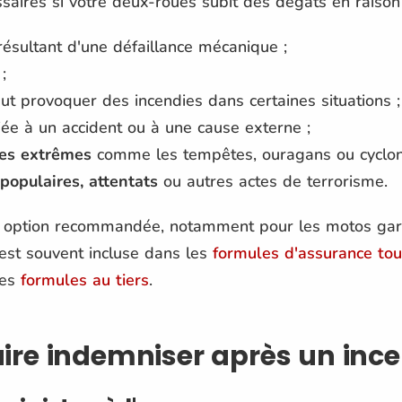
ssaires si votre deux-roues subit des dégâts en raiso
résultant d'une défaillance mécanique ;
;
eut provoquer des incendies dans certaines situations ;
 liée à un accident ou à une cause externe ;
es extrêmes
comme les tempêtes, ouragans ou cyclon
opulaires, attentats
ou autres actes de terrorisme.
ne option recommandée, notamment pour les motos ga
 est souvent incluse dans les
formules d'assurance tou
les
formules au tiers
.
re indemniser après un ince