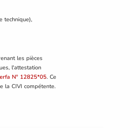
le technique),
renant les pièces
ues, l'attestation
erfa N° 12825*05
. Ce
 la CIVI compétente​.