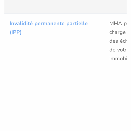
Invalidité permanente partielle
MMA pre
(IPP)
charge 
des éch
de votre
immobili