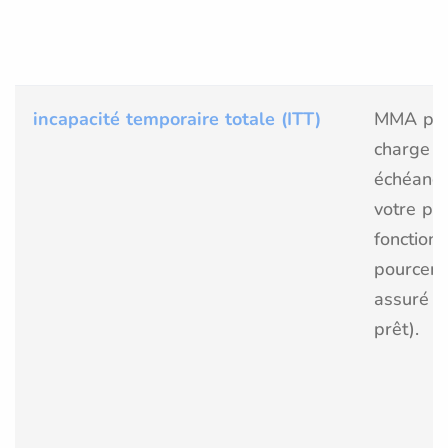
incapacité temporaire totale (ITT)
MMA pre
charge l
échéanc
votre prê
fonction
pourcen
assuré d
prêt).