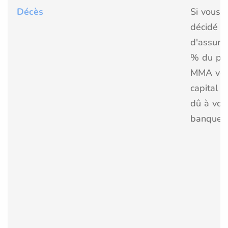
Décès
Si vous 
décidé
d'assure
% du prê
MMA ver
capital r
dû à vot
banque.