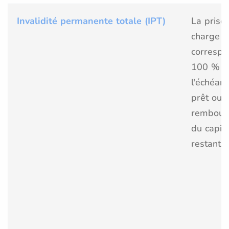
Invalidité permanente totale (IPT)
La prise
charge
correspo
100 % d
l'échéan
prêt ou l
rembour
du capita
restant d