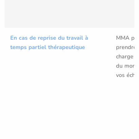
En cas de reprise du travail à
MMA pe
temps partiel thérapeutique
prendre 
charge 
du mont
vos éché