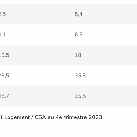
2,5
5,4
4,1
6,6
10,5
18
28,5
35,3
46,7
35,5
dit Logement / CSA au 4e trimestre 2023