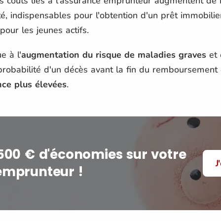
es coûts liés à l'assurance emprunteur augmentent de m
té, indispensables pour l'obtention d'un prêt immobili
pour les jeunes actifs.
e à l'
augmentation du risque de maladies graves
et 
a probabilité d'un décès avant la fin du remboursement 
nce plus élevées
.
500 € d'économies sur votre
J
emprunteur !