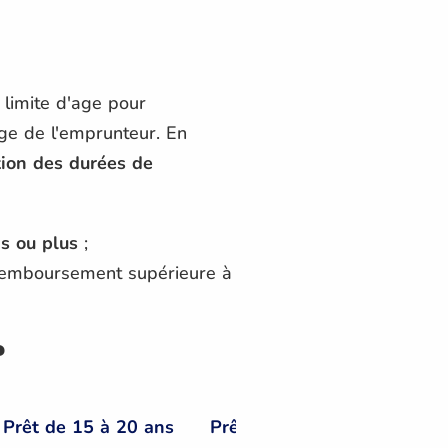
 limite d'age pour
ge de l'emprunteur. En
tion des durées de
s ou plus
;
 remboursement supérieure à
?
Prêt de 15 à 20 ans
Prêt de 20 à 25 ans
Prê