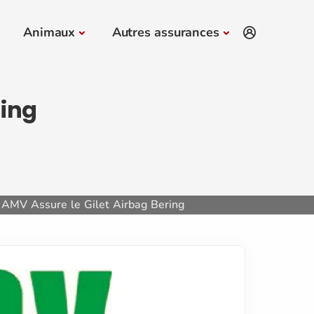
Animaux
Autres assurances
ring
AMV Assure le Gilet Airbag Bering