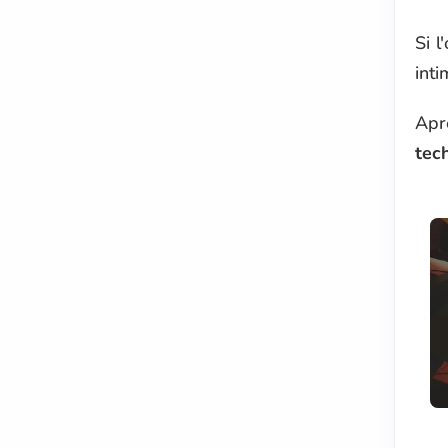
Si l
int
Apr
tec