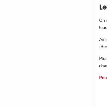
Le
On 
lead
Ains
(Res
Plus
cha
Pou