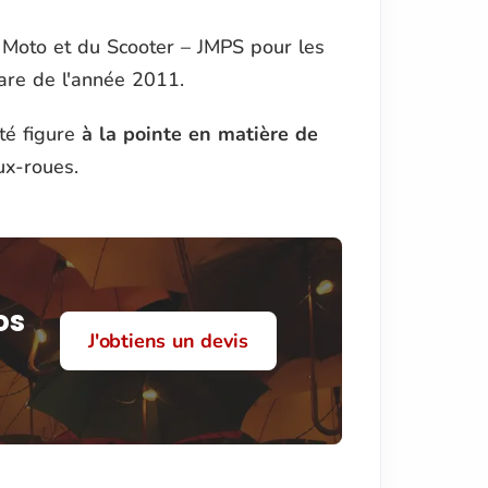
la Moto et du Scooter – JMPS pour les
are de l'année 2011.
té figure
à la pointe en matière de
ux-roues.
os
J'obtiens un devis