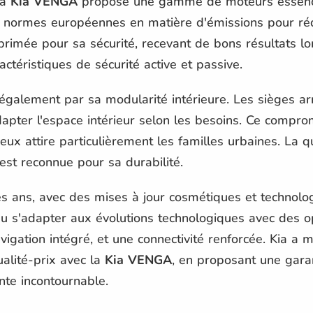
la
Kia VENGA
propose une gamme de moteurs essence 
x normes européennes en matière d'émissions pour ré
primée pour sa sécurité, recevant de bons résultats l
téristiques de sécurité active et passive.
également par sa modularité intérieure. Les sièges arr
dapter l'espace intérieur selon les besoins. Ce compr
eux attire particulièrement les familles urbaines. La qu
 est reconnue pour sa durabilité.
es ans, avec des mises à jour cosmétiques et technolo
 su s'adapter aux évolutions technologiques avec des op
igation intégré, et une connectivité renforcée. Kia a 
ualité-prix avec la
Kia VENGA
, en proposant une garan
te incontournable.