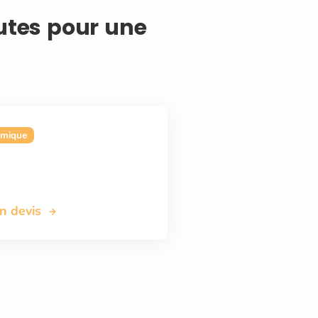
autes pour une
omique
on devis