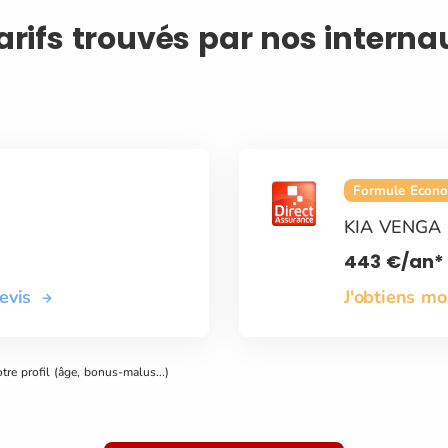
tarifs trouvés par nos intern
Formule Econ
KIA VENGA
443
€
/an*
devis
J'obtiens m
otre profil (âge, bonus-malus...)