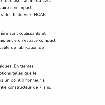
et diesel, allant du 1.4L
duire son impact
ors des tests Euro NCAP,
ière sont coulissants et
omis entre un espace compact
alité de fabrication de
giques. En termes
tions telles que le
mis un point d'honneur à
tie constructeur de 7 ans,