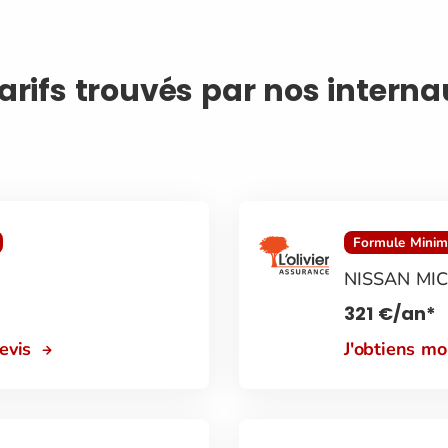
tarifs trouvés par nos intern
Formule Mini
NISSAN MI
321
€
/an*
devis
J'obtiens m