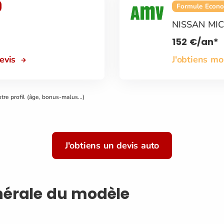
Formule Econ
NISSAN MI
152
€
/an*
devis
J'obtiens m
otre profil (âge, bonus-malus...)
J'obtiens un devis auto
nérale du modèle