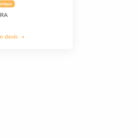
omique
CRA
on devis