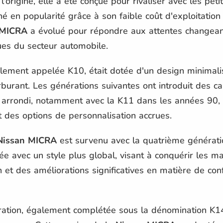
l'origine, elle a été conçue pour rivaliser avec les pe
 en popularité grâce à son faible coût d'exploitation e
 MICRA
a évolué pour répondre aux attentes changea
ues du secteur automobile.
ement appelée K10, était dotée d'un design minimalist
rburant. Les générations suivantes ont introduit des ca
 arrondi, notamment avec la K11 dans les années 90, 
t des options de personnalisation accrues.
Nissan MICRA
est survenu avec la quatrième génératio
ciée avec un style plus global, visant à conquérir les 
et des améliorations significatives en matière de conf
ration, également complétée sous la dénomination K1