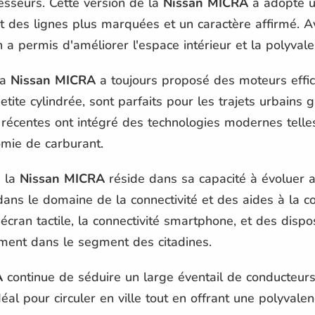
sseurs. Cette version de la
Nissan MICRA
a adopté un
 des lignes plus marquées et un caractère affirmé. A
 a permis d'améliorer l'espace intérieur et la polyva
la
Nissan MICRA
a toujours proposé des moteurs effi
ite cylindrée, sont parfaits pour les trajets urbains g
écentes ont intégré des technologies modernes telles 
omie de carburant.
e la
Nissan MICRA
réside dans sa capacité à évoluer 
ans le domaine de la connectivité et des aides à la co
cran tactile, la connectivité smartphone, et des disposi
ment dans le segment des citadines.
A
continue de séduire un large éventail de conducteurs
al pour circuler en ville tout en offrant une polyvale