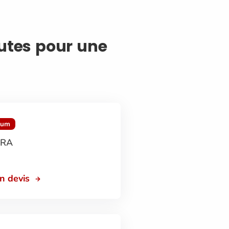
autes pour une
mum
CRA
on devis