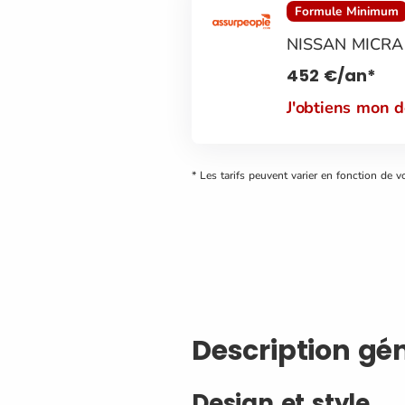
Formule Minimum
NISSAN MICRA
452
€
/an*
J'obtiens mon 
* Les tarifs peuvent varier en fonction de v
Description gé
Design et style