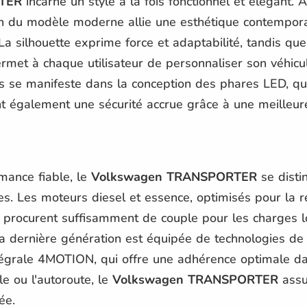
TER
incarne un style à la fois fonctionnel et élégant.
gn du modèle moderne allie une esthétique contempor
La silhouette exprime force et adaptabilité, tandis que
permet à chaque utilisateur de personnaliser son véhicu
ils se manifeste dans la conception des phares LED, q
ent également une sécurité accrue grâce à une meilleure 
mance fiable, le
Volkswagen TRANSPORTER
se dist
es. Les moteurs diesel et essence, optimisés pour la r
procurent suffisamment de couple pour les charges l
 La dernière génération est équipée de technologies de 
égrale 4MOTION, qui offre une adhérence optimale dan
le ou l'autoroute, le
Volkswagen TRANSPORTER
assu
ée.