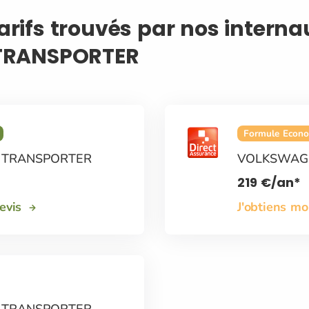
tarifs trouvés par nos intern
TRANSPORTER
Formule Econ
 TRANSPORTER
VOLKSWAG
219
€
/an*
devis
J'obtiens m
 TRANSPORTER