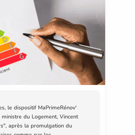
es, le dispositif MaPrimeRénov'
 ministre du Logement, Vincent
rs",
après la promulgation du
taires comme par les