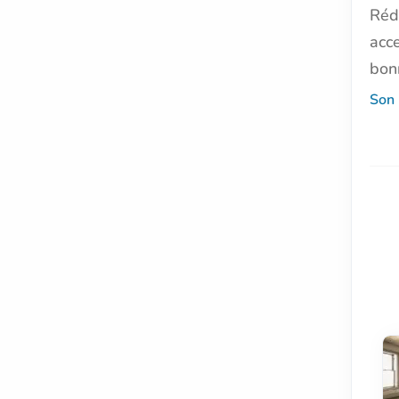
Réd
acc
bon
Son 