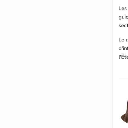
Les
guic
sec
Le 
d'i
l'Ét