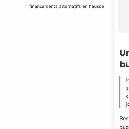
financements alternatifs en hausse
Un
b
I
s
c
j
Res
bud