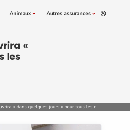
Animaux
Autres assurances
vrira «
s les
ouvrira « dans quelques jours » pour tous les ménages