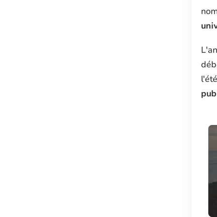
nom
univ
L'a
débo
l'é
pub