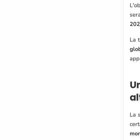
L'ob
ser
202
La t
glo
appa
U
al
La 
cer
mon