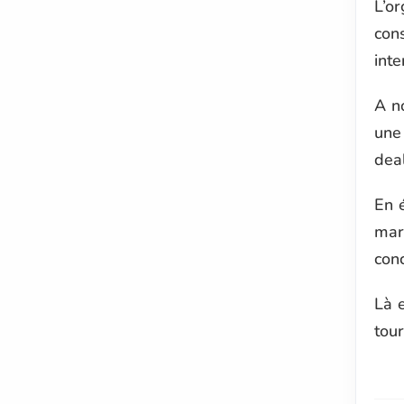
L’or
cons
inte
A n
une
dea
En 
marc
conc
Là e
tour