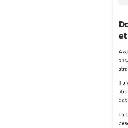
D
et
Axa
ans
stra
Il s
libr
des
La f
bes