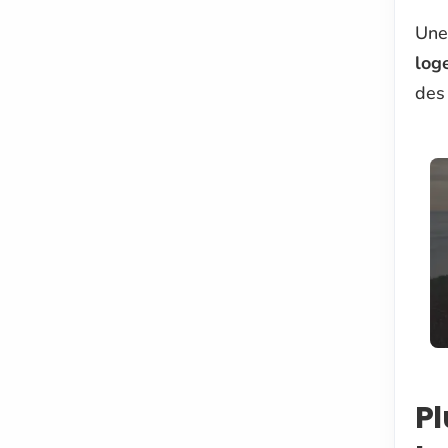
Une
log
des
Pl