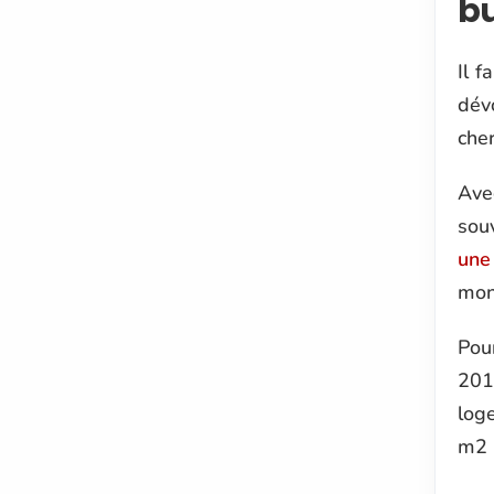
b
Il f
dév
cher
Avec
souv
une
mon
Pou
2019
log
m2 