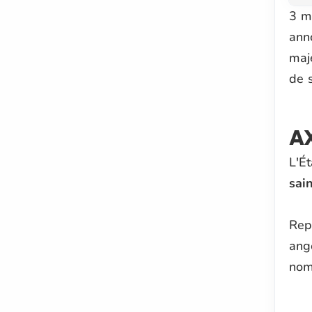
3 m
anno
maj
de s
AX
L'É
sai
Rep
ang
nom