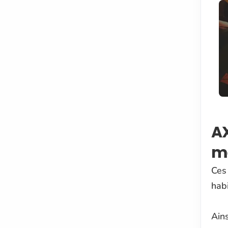
AX
mé
Ces
hab
Ain