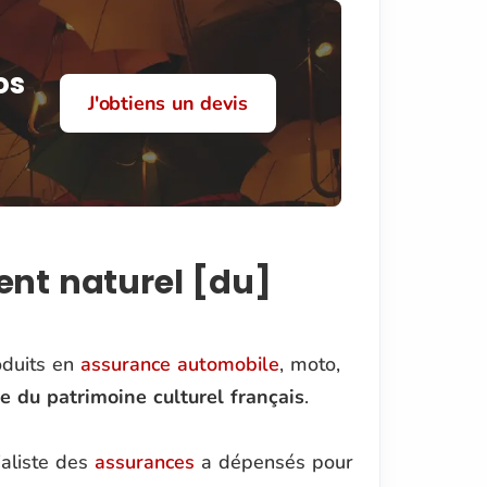
os
J'obtiens un devis
ent naturel [du]
oduits en
assurance automobile
, moto,
 du patrimoine culturel français
.
aliste des
assurances
a dépensés pour