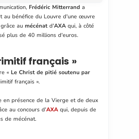
munication,
Frédéric Mitterrand
a
et au bénéfice du Louvre d'une œuvre
e grâce au
mécénat
d'
AXA
qui, à côté
é plus de 40 millions d'euros.
imitif français »
re «
Le Christ de pitié soutenu par
rimitif français ».
te en présence de la Vierge et de deux
ce au concours d'
AXA
qui, depuis de
ns de mécénat.