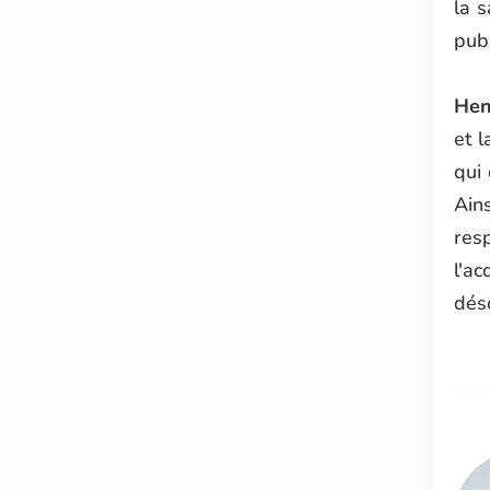
la 
pub
Hen
et l
qui 
Ain
res
l'ac
déso