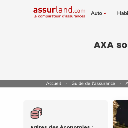
Auto
Habi
le comparateur d'assurances
AXA so
Accueil
Guide de l'assurance
A
Faites des économies :