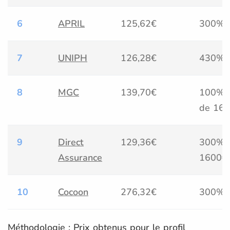
6
APRIL
125,62€
300%
7
UNIPH
126,28€
430%
8
MGC
139,70€
100% +
de 160
9
Direct
129,36€
300% (
Assurance
1600€
10
Cocoon
276,32€
300%
Méthodologie : Prix obtenus pour le profil