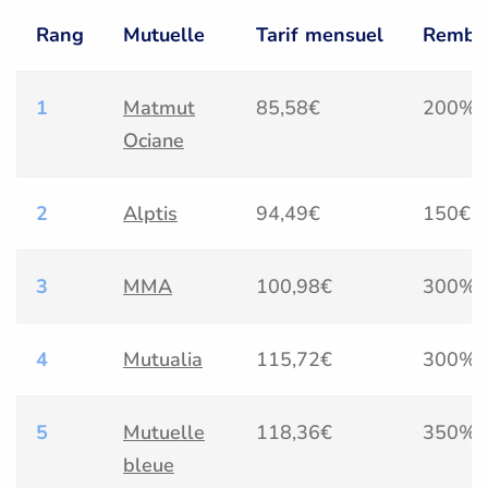
Rang
Mutuelle
Tarif mensuel
Rembou
1
Matmut
85,58€
200%
Ociane
2
Alptis
94,49€
150€
3
MMA
100,98€
300%
4
Mutualia
115,72€
300%
5
Mutuelle
118,36€
350%
bleue