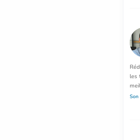
Réd
les 
meil
Son 