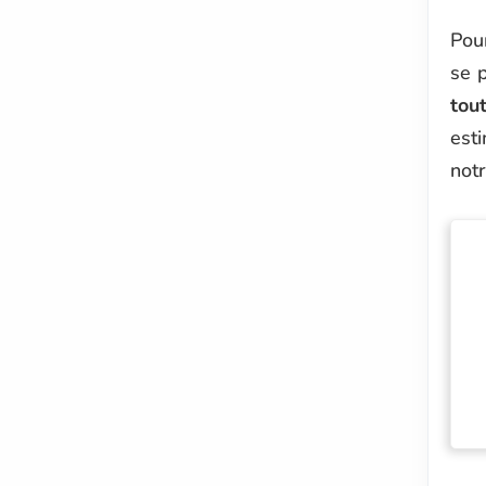
Pour
se 
tou
esti
notr