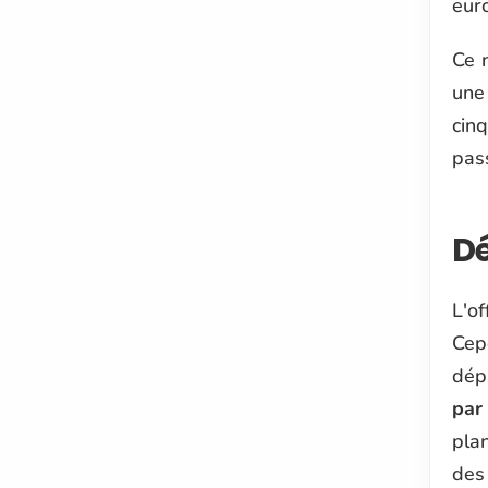
eur
Ce n
une
cin
pas
Dé
L'o
Cep
dép
par
pla
des