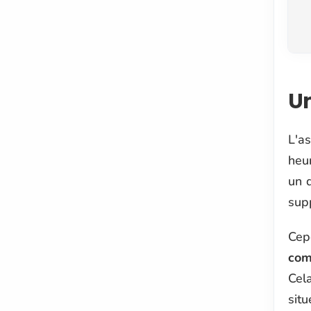
Un
L'a
heu
un d
sup
Cep
com
Cel
sit