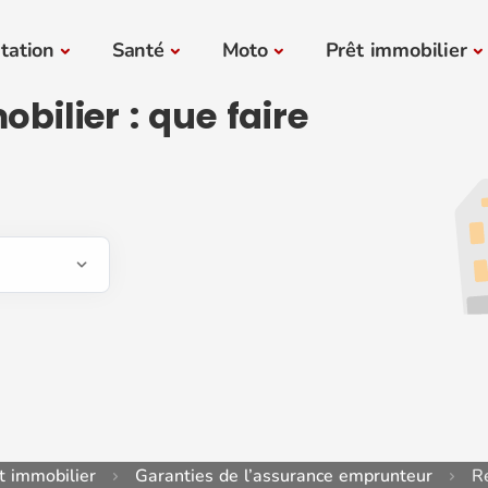
tation
Santé
Moto
Prêt immobilier
bilier : que faire
t immobilier
Garanties de l’assurance emprunteur
R