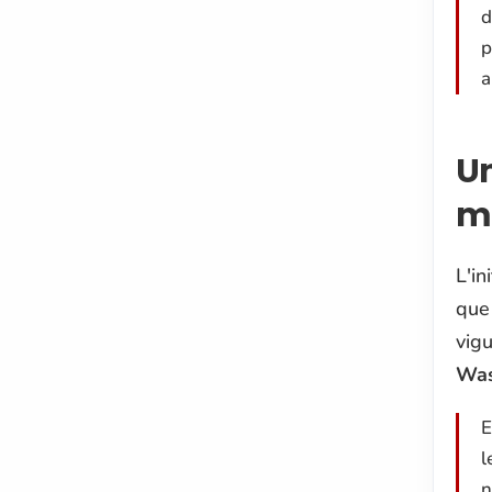
d
p
a
Un
m
L'in
que 
vigu
Was
E
l
n