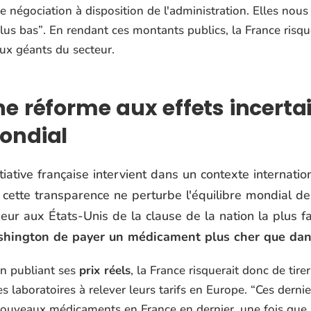
e négociation à disposition de l'administration. Elles nous
lus bas”
. En rendant ces montants publics, la France risq
ux géants du secteur.
e réforme aux effets incerta
ondial
itiative française intervient dans un contexte internati
cette transparence ne perturbe l'équilibre mondial des
eur aux États-Unis de la clause de la nation la plus f
hington de payer un médicament plus cher que dans
n publiant ses
prix réels
, la France risquerait donc de tire
es laboratoires à relever leurs tarifs en Europe.
“Ces dernie
ouveaux médicaments en France en dernier, une fois que le