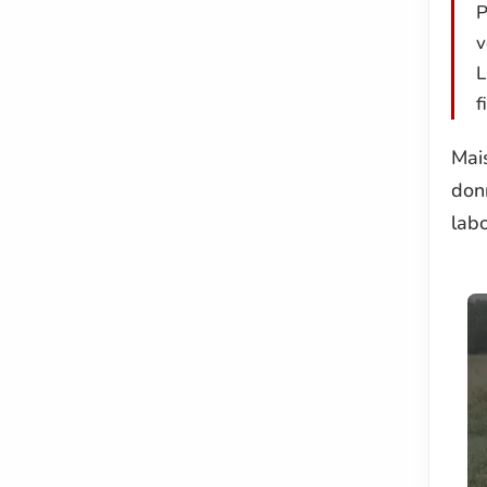
P
v
L
f
Mai
don
lab