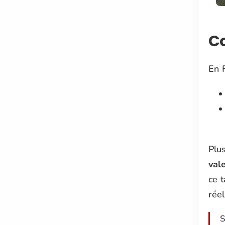
Co
En 
Plus
val
ce t
rée
S