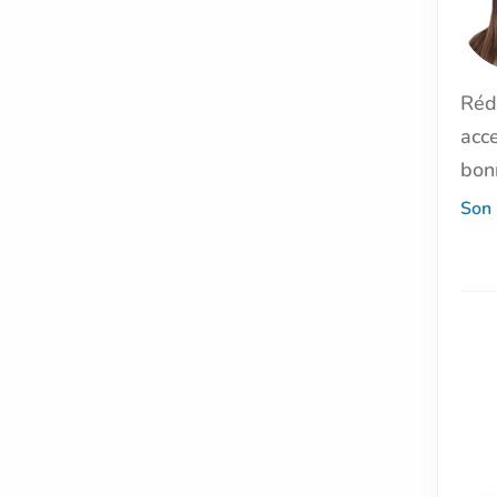
Réd
acc
bon
Son 