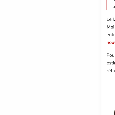
p
Le
Moi
ent
nou
Pou
esti
réta