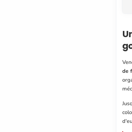
Un
g
Ven
de 
org
méd
Jus
colo
d'eu