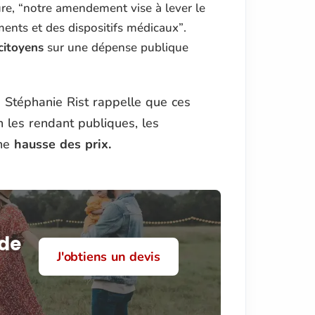
ure,
“notre amendement vise à lever le
aments et des dispositifs médicaux”
.
citoyens
sur une dépense publique
 Stéphanie Rist rappelle que ces
 les rendant publiques, les
ne
hausse des prix.
 de
J'obtiens un devis