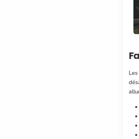
Fa
Les 
dés
all