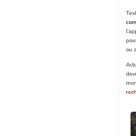
Tesl
com
l’a
pouv
ou 
Act
devr
mon
rec