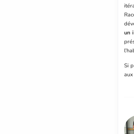
itér
Racc
dév
un 
prés
l’ha
Si 
aux 