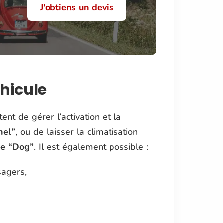
J'obtiens un devis
éhicule
nt de gérer l’activation et la
nel
”
, ou de laisser la climatisation
e “
Dog
”
. Il est également possible :
sagers,