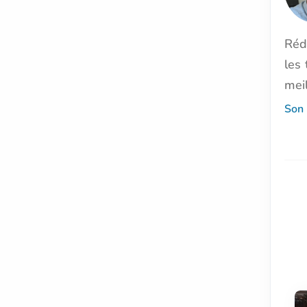
Réd
les 
meil
Son 