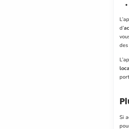
L’ap
d’
ac
vou
des 
L’ap
loca
port
Pl
Si a
pou