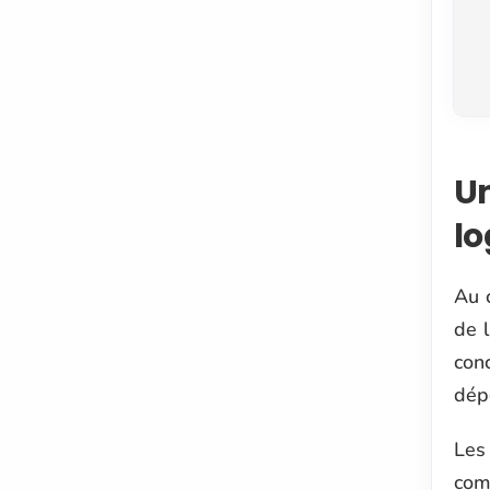
Un
l
Au 
de l
con
dép
Les
com