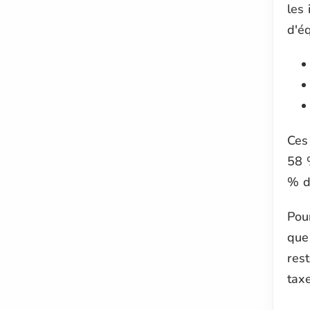
les 
d'é
Ces 
58 
% d
Pour
que
rest
taxe