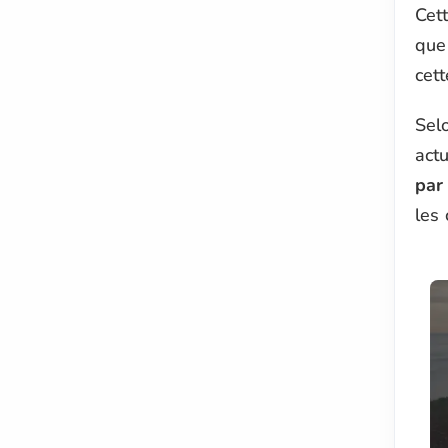
Cett
que 
cett
Selo
actu
par
les 