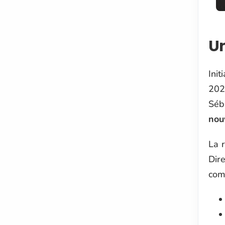
Un
Ini
2026
Séb
nou
La r
Dir
com