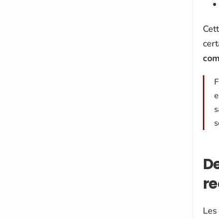
Cett
cer
co
F
e
s
s
De
re
Les 