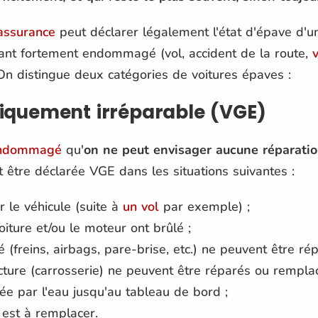
assurance
peut déclarer légalement l'état d'épave d'un 
ant fortement endommagé (vol, accident de la route,
. On distingue deux catégories de voitures épaves :
niquement irréparable (VGE)
 endommagé
qu'
on ne peut envisager aucune réparati
t être déclarée VGE dans les situations suivantes :
r le véhicule (suite à
un vol
par exemple) ;
voiture et/ou le moteur ont brûlé ;
é (freins, airbags, pare-brise, etc.) ne peuvent être r
cture (carrosserie) ne peuvent être réparés ou remplac
ée par l'eau jusqu'au tableau de bord ;
 est à remplacer.