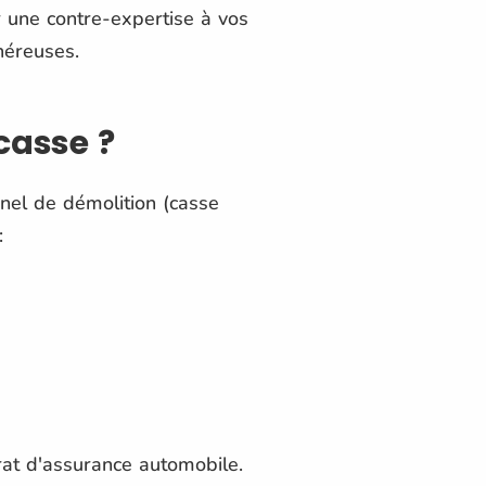
r une contre-expertise à vos
néreuses.
casse ?
nel de démolition (casse
:
trat d'assurance automobile.