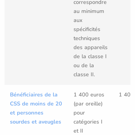
correspondre
au minimum
aux
spécificités
techniques
des appareils
de la classe I
ou de la
classe II.
Bénéficiaires de la
1 400 euros
1 400
CSS de moins de 20
(par oreille)
et personnes
pour
sourdes et aveugles
catégories I
et II