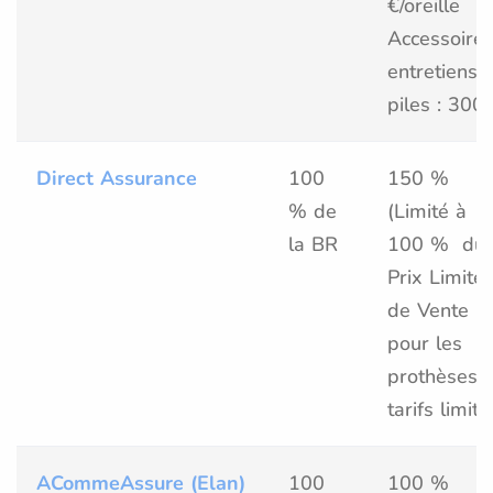
€/oreille
Accessoires
entretiens e
piles : 300
Direct Assurance
100
150 %
% de
(Limité à
la BR
100 % du
Prix Limité
de Vente
pour les
prothèses 
tarifs limité
ACommeAssure (Elan)
100
100 %